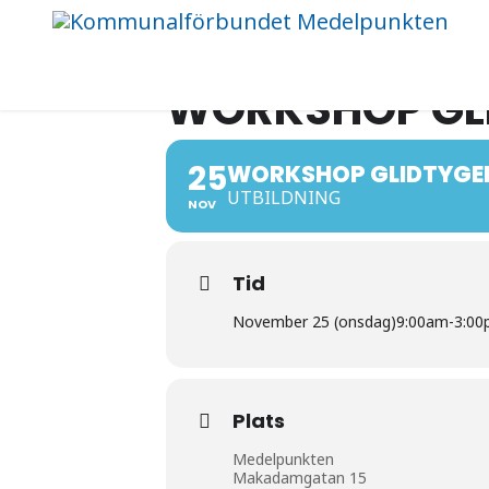
WORKSHOP GL
25
WORKSHOP GLIDTYGE
UTBILDNING
NOV
Tid
November 25 (onsdag)
9:00am
-
3:00
Plats
Medelpunkten
Makadamgatan 15