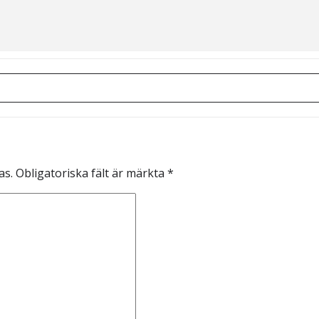
p Glidtyger []
as.
Obligatoriska fält är märkta
*