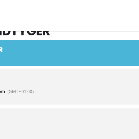
IDTYGER
R
pm
(GMT+01:00)