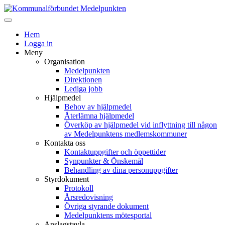
Hem
Logga in
Meny
Organisation
Medelpunkten
Direktionen
Lediga jobb
Hjälpmedel
Behov av hjälpmedel
Återlämna hjälpmedel
Överköp av hjälpmedel vid inflyttning till någon
av Medelpunktens medlemskommuner
Kontakta oss
Kontaktuppgifter och öppettider
Synpunkter & Önskemål
Behandling av dina personuppgifter
Styrdokument
Protokoll
Årsredovisning
Övriga styrande dokument
Medelpunktens mötesportal
Anslagstavla