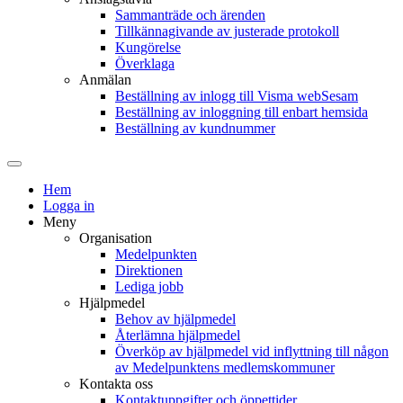
Sammanträde och ärenden
Tillkännagivande av justerade protokoll
Kungörelse
Överklaga
Anmälan
Beställning av inlogg till Visma webSesam
Beställning av inloggning till enbart hemsida
Beställning av kundnummer
Hem
Logga in
Meny
Organisation
Medelpunkten
Direktionen
Lediga jobb
Hjälpmedel
Behov av hjälpmedel
Återlämna hjälpmedel
Överköp av hjälpmedel vid inflyttning till någon
av Medelpunktens medlemskommuner
Kontakta oss
Kontaktuppgifter och öppettider