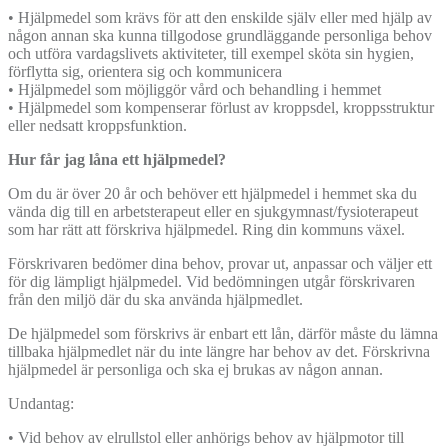
• Hjälpmedel som krävs för att den enskilde själv eller med hjälp av
någon annan ska kunna tillgodose grundläggande personliga behov
och utföra vardagslivets aktiviteter, till exempel sköta sin hygien,
förflytta sig, orientera sig och kommunicera
• Hjälpmedel som möjliggör vård och behandling i hemmet
• Hjälpmedel som kompenserar förlust av kroppsdel, kroppsstruktur
eller nedsatt kroppsfunktion.
Hur får jag låna ett hjälpmedel?
Om du är över 20 år och behöver ett hjälpmedel i hemmet ska du
vända dig till en arbetsterapeut eller en sjukgymnast/fysioterapeut
som har rätt att förskriva hjälpmedel. Ring din kommuns växel.
Förskrivaren bedömer dina behov, provar ut, anpassar och väljer ett
för dig lämpligt hjälpmedel. Vid bedömningen utgår förskrivaren
från den miljö där du ska använda hjälpmedlet.
De hjälpmedel som förskrivs är enbart ett lån, därför måste du lämna
tillbaka hjälpmedlet när du inte längre har behov av det. Förskrivna
hjälpmedel är personliga och ska ej brukas av någon annan.
Undantag:
• Vid behov av elrullstol eller anhörigs behov av hjälpmotor till