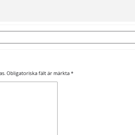
r för förskrivare []
as.
Obligatoriska fält är märkta
*