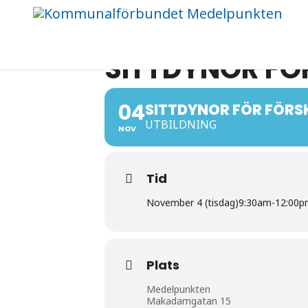
SITTDYNOR FÖ
04
SITTDYNOR FÖR FÖRS
UTBILDNING
NOV
Tid
November 4 (tisdag)
9:30am
-
12:00p
Plats
Medelpunkten
Makadamgatan 15