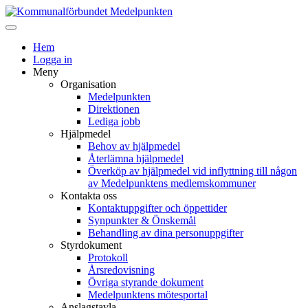
Hem
Logga in
Meny
Organisation
Medelpunkten
Direktionen
Lediga jobb
Hjälpmedel
Behov av hjälpmedel
Återlämna hjälpmedel
Överköp av hjälpmedel vid inflyttning till någon
av Medelpunktens medlemskommuner
Kontakta oss
Kontaktuppgifter och öppettider
Synpunkter & Önskemål
Behandling av dina personuppgifter
Styrdokument
Protokoll
Årsredovisning
Övriga styrande dokument
Medelpunktens mötesportal
Anslagstavla