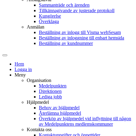
Sammanträde och ärenden
Tillkännagivande av justerade protokoll
Kungörelse
Överklaga
Anmälan
Beställning av inlogg till Visma webSesam
Beställning av inloggning till enbart hemsida
Beställning av kundnummer
Hem
Logga in
Meny
Organisation
Medelpunkten
Direktionen
Lediga jobb
Hjälpmedel
Behov av hjälpmedel
Återlämna hjälpmedel
Överköp av hjälpmedel vid inflyttning till någon
av Medelpunktens medlemskommuner
Kontakta oss
Kontaktuppgifter och öppettider