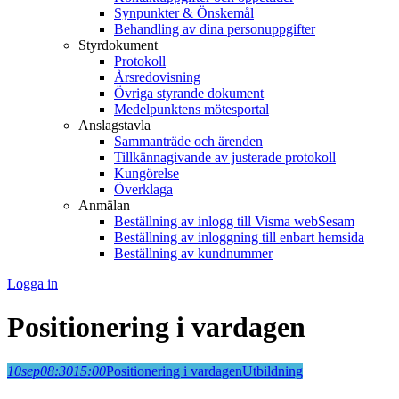
Synpunkter & Önskemål
Behandling av dina personuppgifter
Styrdokument
Protokoll
Årsredovisning
Övriga styrande dokument
Medelpunktens mötesportal
Anslagstavla
Sammanträde och ärenden
Tillkännagivande av justerade protokoll
Kungörelse
Överklaga
Anmälan
Beställning av inlogg till Visma webSesam
Beställning av inloggning till enbart hemsida
Beställning av kundnummer
Logga in
Positionering i vardagen
10
sep
08:30
15:00
Positionering i vardagen
Utbildning