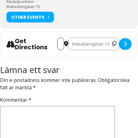
Medelpunkten
Makadamgatan 15
OTHER EVENTS
Address - Digital utbildning med Care 
Get
Destination Address - Digital utb
Directions
Lämna ett svar
Din e-postadress kommer inte publiceras.
Obligatoriska
fält är märkta
*
Kommentar
*